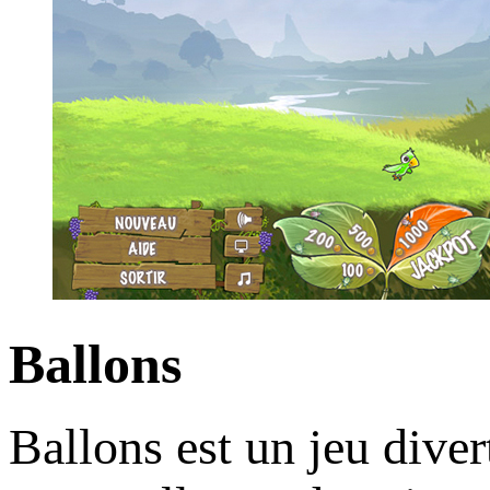
Ballons
Ballons est un jeu divert