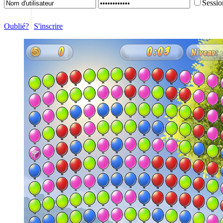
Sessio
Oublié?
S'inscrire