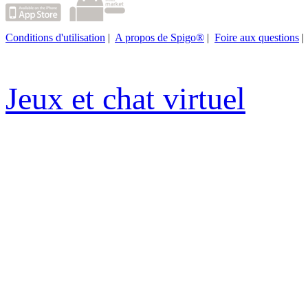
Conditions d'utilisation
|
A propos de Spigo®
|
Foire aux questions
Jeux et chat virtuel