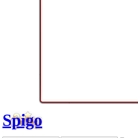
Spigo