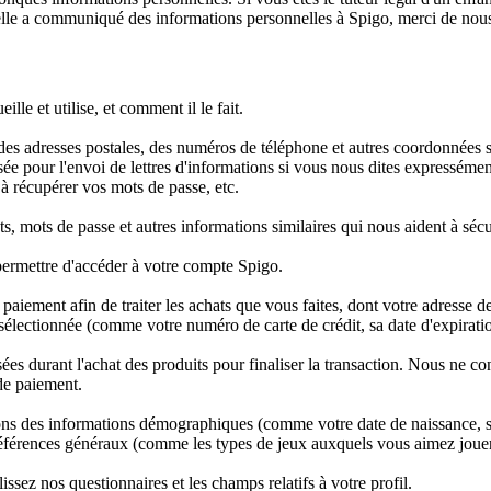
 elle a communiqué des informations personnelles à Spigo, merci de nou
lle et utilise, et comment il le fait.
es adresses postales, des numéros de téléphone et autres coordonnées s
ilisée pour l'envoi de lettres d'informations si vous nous dites expresséme
 à récupérer vos mots de passe, etc.
ts, mots de passe et autres informations similaires qui nous aident à sécu
s permettre d'accéder à votre compte Spigo.
aiement afin de traiter les achats que vous faites, dont votre adresse d
sélectionnée (comme votre numéro de carte de crédit, sa date d'expiratio
isées durant l'achat des produits pour finaliser la transaction. Nous ne c
de paiement.
ns des informations démographiques (comme votre date de naissance, 
 préférences généraux (comme les types de jeux auxquels vous aimez joue
sez nos questionnaires et les champs relatifs à votre profil.