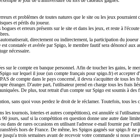
r exemple le jour de d'anniversaire ou lors de cadeaux gagnés.
rreurs et problèmes de toutes natures que le site ou les jeux pourraient 
risques et périls du joueur.
gues et erreurs présents sur le site et dans les jeux, et reste à l'écoute
bres.
 automatiserait, directement ou indirectement, la participation du joueur
gle est constatée et avérée par Spigo, le membre fautif sera dénoncé aux a
 juge nécessaire.
es sur le compte en banque personnel. Afin de toucher les gains, le me
igo sur lequel il joue (un compte français pour spigo.fr) et accepter d
S de compte dans le pays concerné, il devra s'acquitter de tous les fr
te étranger. D'autre part, l'utilisateur prend en charge tous les frais lié
niquées. De plus, tout retrait d'un compte sur Spigo est soumis à des f
isation, sans quoi vous perdez le droit de le réclamer. Toutefois, tous les
s les tournois, loteries et autres compétitions), est annulée si l'utilisateu
90 jours, sauf si la compétition en question donne une autre date limit
ou dans de rares occasions en utilisant l'adresse e-mail fournie par l'utili
 transférés hors de France. De même, les Spigos gagnés sur spigo.fr ne 
ndre jusqu'a trois semaines avant de recevoir votre commande si nous n'av