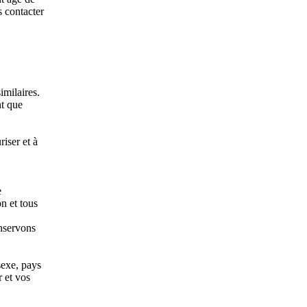
s contacter
imilaires.
nt que
riser et à
e
n et tous
onservons
sexe, pays
r et vos