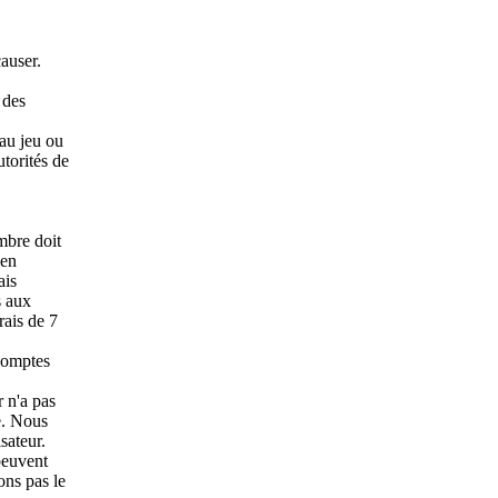
causer.
 des
 au jeu ou
utorités de
mbre doit
'en
ais
s aux
rais de 7
 comptes
r n'a pas
e. Nous
sateur.
peuvent
ons pas le