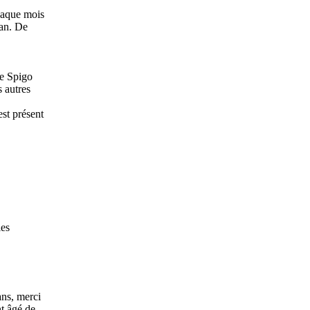
chaque mois
 an. De
re Spigo
s autres
est présent
les
ans, merci
nt âgé de