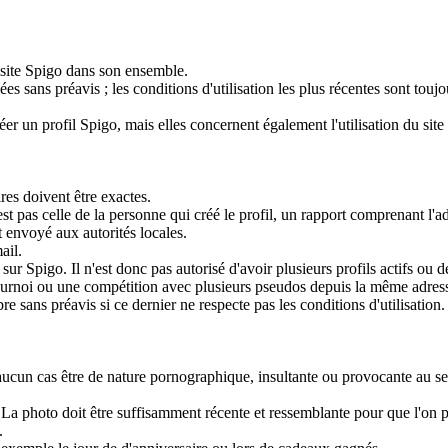
e site Spigo dans son ensemble.
ées sans préavis ; les conditions d'utilisation les plus récentes sont toujo
éer un profil Spigo, mais elles concernent également l'utilisation du sit
ires doivent être exactes.
'est pas celle de la personne qui créé le profil, un rapport comprenant l'a
 envoyé aux autorités locales.
ail.
sur Spigo. Il n'est donc pas autorisé d'avoir plusieurs profils actifs ou d
ournoi ou une compétition avec plusieurs pseudos depuis la même adress
e sans préavis si ce dernier ne respecte pas les conditions d'utilisation.
n aucun cas être de nature pornographique, insultante ou provocante au se
. La photo doit être suffisamment récente et ressemblante pour que l'on 
.