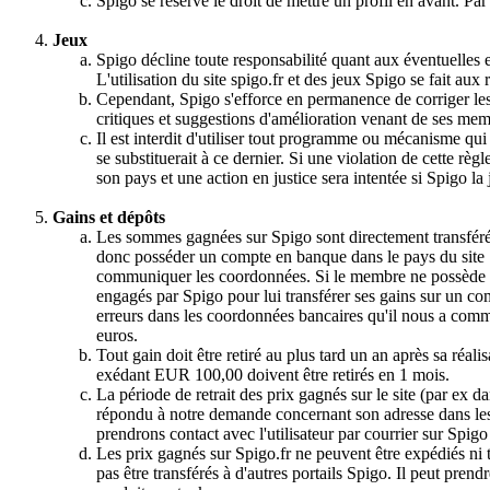
Spigo se réserve le droit de mettre un profil en avant. Pa
Jeux
Spigo décline toute responsabilité quant aux éventuelles e
L'utilisation du site spigo.fr et des jeux Spigo se fait aux 
Cependant, Spigo s'efforce en permanence de corriger les bo
critiques et suggestions d'amélioration venant de ses mem
Il est interdit d'utiliser tout programme ou mécanisme qui
se substituerait à ce dernier. Si une violation de cette rè
son pays et une action en justice sera intentée si Spigo la
Gains et dépôts
Les sommes gagnées sur Spigo sont directement transféré
donc posséder un compte en banque dans le pays du site Sp
communiquer les coordonnées. Si le membre ne possède PA
engagés par Spigo pour lui transférer ses gains sur un comp
erreurs dans les coordonnées bancaires qu'il nous a commu
euros.
Tout gain doit être retiré au plus tard un an après sa réal
exédant EUR 100,00 doivent être retirés en 1 mois.
La période de retrait des prix gagnés sur le site (par ex dan
répondu à notre demande concernant son adresse dans les 
prendrons contact avec l'utilisateur par courrier sur Spigo 
Les prix gagnés sur Spigo.fr ne peuvent être expédiés ni
pas être transférés à d'autres portails Spigo. Il peut pre