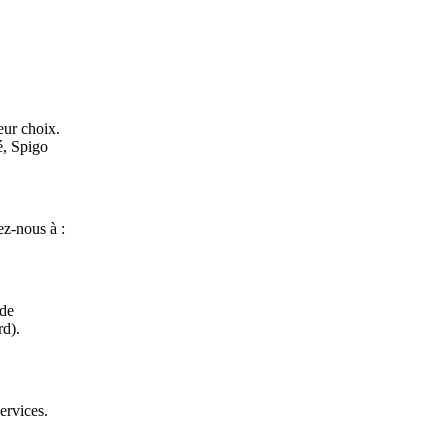
eur choix.
é, Spigo
ez-nous à :
 de
rd).
ervices.