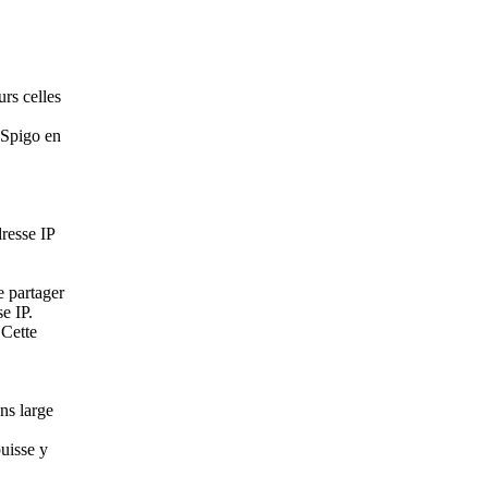
urs celles
e Spigo en
dresse IP
e partager
e IP.
 Cette
ns large
puisse y