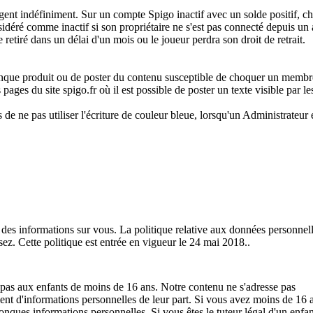
rgent indéfiniment. Sur un compte Spigo inactif avec un solde positif, 
idéré comme inactif si son propriétaire ne s'est pas connecté depuis un
etiré dans un délai d'un mois ou le joueur perdra son droit de retrait.
elconque produit ou de poster du contenu susceptible de choquer un memb
 pages du site spigo.fr où il est possible de poster un texte visible par le
e ne pas utiliser l'écriture de couleur bleue, lorsqu'un Administrateur 
te des informations sur vous. La politique relative aux données personnel
ez. Cette politique est entrée en vigueur le 24 mai 2018..
t pas aux enfants de moins de 16 ans. Notre contenu ne s'adresse pas
ent d'informations personnelles de leur part. Si vous avez moins de 16 
conques informations personnelles. Si vous êtes le tuteur légal d'un enfa