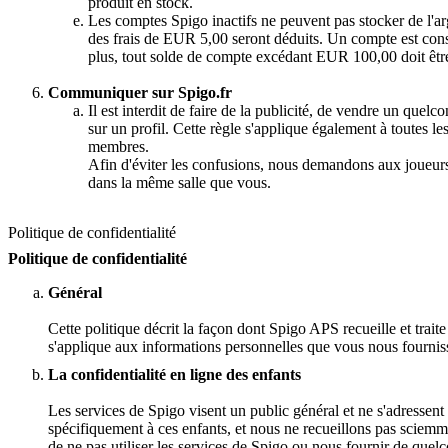
produit en stock.
Les comptes Spigo inactifs ne peuvent pas stocker de l'a
des frais de EUR 5,00 seront déduits. Un compte est cons
plus, tout solde de compte excédant EUR 100,00 doit être r
Communiquer sur Spigo.fr
Il est interdit de faire de la publicité, de vendre un qu
sur un profil. Cette règle s'applique également à toutes les
membres.
Afin d'éviter les confusions, nous demandons aux joueurs d
dans la même salle que vous.
Politique de confidentialité
Politique de confidentialité
Général
Cette politique décrit la façon dont Spigo APS recueille et trai
s'applique aux informations personnelles que vous nous fourniss
La confidentialité en ligne des enfants
Les services de Spigo visent un public général et ne s'adressen
spécifiquement à ces enfants, et nous ne recueillons pas sciemm
de ne pas utiliser les services de Spigo ou nous fournir de quel