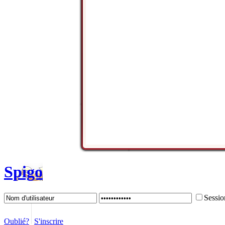
Spigo
Sessio
Oublié?
S'inscrire