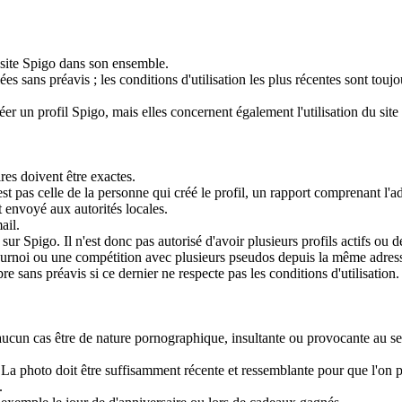
e site Spigo dans son ensemble.
ées sans préavis ; les conditions d'utilisation les plus récentes sont toujo
éer un profil Spigo, mais elles concernent également l'utilisation du sit
ires doivent être exactes.
'est pas celle de la personne qui créé le profil, un rapport comprenant l'a
 envoyé aux autorités locales.
ail.
sur Spigo. Il n'est donc pas autorisé d'avoir plusieurs profils actifs ou d
ournoi ou une compétition avec plusieurs pseudos depuis la même adress
e sans préavis si ce dernier ne respecte pas les conditions d'utilisation.
n aucun cas être de nature pornographique, insultante ou provocante au se
. La photo doit être suffisamment récente et ressemblante pour que l'on 
.