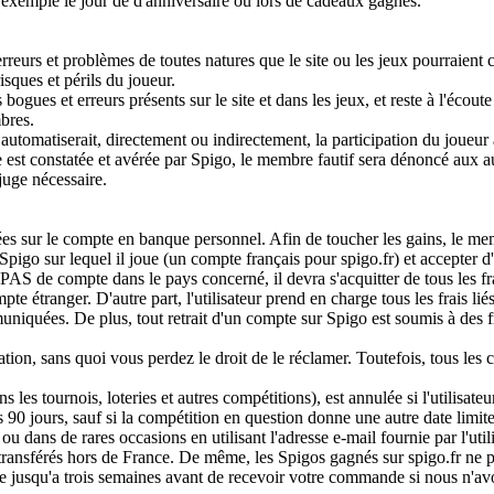
r exemple le jour de d'anniversaire ou lors de cadeaux gagnés.
rreurs et problèmes de toutes natures que le site ou les jeux pourraient 
risques et périls du joueur.
gues et erreurs présents sur le site et dans les jeux, et reste à l'écoute
bres.
 automatiserait, directement ou indirectement, la participation du joueur
gle est constatée et avérée par Spigo, le membre fautif sera dénoncé aux a
 juge nécessaire.
es sur le compte en banque personnel. Afin de toucher les gains, le me
igo sur lequel il joue (un compte français pour spigo.fr) et accepter d
S de compte dans le pays concerné, il devra s'acquitter de tous les fr
te étranger. D'autre part, l'utilisateur prend en charge tous les frais lié
niquées. De plus, tout retrait d'un compte sur Spigo est soumis à des f
isation, sans quoi vous perdez le droit de le réclamer. Toutefois, tous les
s les tournois, loteries et autres compétitions), est annulée si l'utilisateu
90 jours, sauf si la compétition en question donne une autre date limit
ou dans de rares occasions en utilisant l'adresse e-mail fournie par l'utili
 transférés hors de France. De même, les Spigos gagnés sur spigo.fr ne 
ndre jusqu'a trois semaines avant de recevoir votre commande si nous n'av