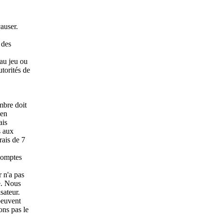
causer.
 des
 au jeu ou
utorités de
mbre doit
'en
ais
s aux
rais de 7
 comptes
r n'a pas
e. Nous
sateur.
peuvent
ons pas le