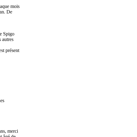
chaque mois
 an. De
re Spigo
s autres
est présent
les
ans, merci
nt âgé de