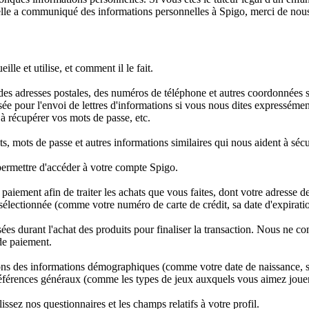
 elle a communiqué des informations personnelles à Spigo, merci de nou
lle et utilise, et comment il le fait.
es adresses postales, des numéros de téléphone et autres coordonnées s
ilisée pour l'envoi de lettres d'informations si vous nous dites expresséme
 à récupérer vos mots de passe, etc.
ts, mots de passe et autres informations similaires qui nous aident à sécu
s permettre d'accéder à votre compte Spigo.
aiement afin de traiter les achats que vous faites, dont votre adresse d
sélectionnée (comme votre numéro de carte de crédit, sa date d'expiratio
isées durant l'achat des produits pour finaliser la transaction. Nous ne c
de paiement.
ns des informations démographiques (comme votre date de naissance, 
 préférences généraux (comme les types de jeux auxquels vous aimez joue
sez nos questionnaires et les champs relatifs à votre profil.