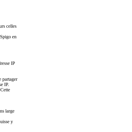
urs celles
e Spigo en
dresse IP
e partager
e IP.
 Cette
ns large
puisse y