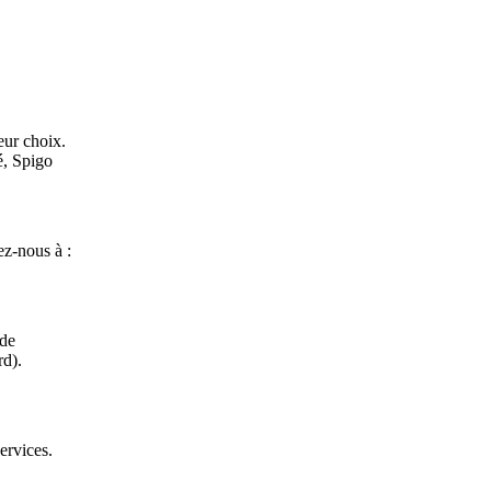
eur choix.
é, Spigo
ez-nous à :
 de
rd).
ervices.