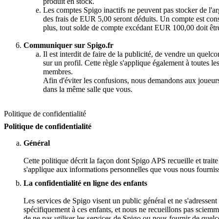
produit en stock.
Les comptes Spigo inactifs ne peuvent pas stocker de l'a
des frais de EUR 5,00 seront déduits. Un compte est cons
plus, tout solde de compte excédant EUR 100,00 doit être r
Communiquer sur Spigo.fr
Il est interdit de faire de la publicité, de vendre un qu
sur un profil. Cette règle s'applique également à toutes les
membres.
Afin d'éviter les confusions, nous demandons aux joueurs d
dans la même salle que vous.
Politique de confidentialité
Politique de confidentialité
Général
Cette politique décrit la façon dont Spigo APS recueille et trai
s'applique aux informations personnelles que vous nous fourniss
La confidentialité en ligne des enfants
Les services de Spigo visent un public général et ne s'adressen
spécifiquement à ces enfants, et nous ne recueillons pas sciemm
de ne pas utiliser les services de Spigo ou nous fournir de quel