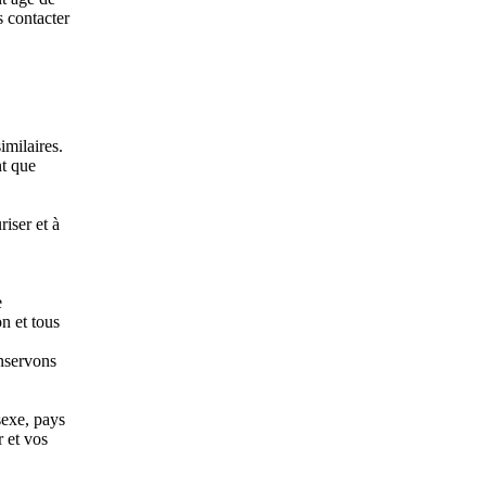
s contacter
imilaires.
nt que
riser et à
e
n et tous
onservons
sexe, pays
r et vos