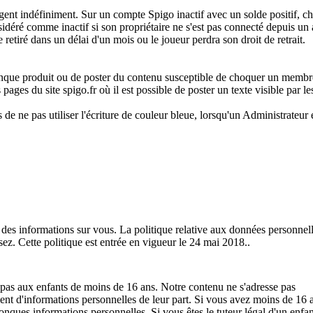
rgent indéfiniment. Sur un compte Spigo inactif avec un solde positif, 
idéré comme inactif si son propriétaire ne s'est pas connecté depuis un
etiré dans un délai d'un mois ou le joueur perdra son droit de retrait.
elconque produit ou de poster du contenu susceptible de choquer un memb
 pages du site spigo.fr où il est possible de poster un texte visible par le
e ne pas utiliser l'écriture de couleur bleue, lorsqu'un Administrateur 
te des informations sur vous. La politique relative aux données personnel
ez. Cette politique est entrée en vigueur le 24 mai 2018..
t pas aux enfants de moins de 16 ans. Notre contenu ne s'adresse pas
ent d'informations personnelles de leur part. Si vous avez moins de 16 
conques informations personnelles. Si vous êtes le tuteur légal d'un enfa