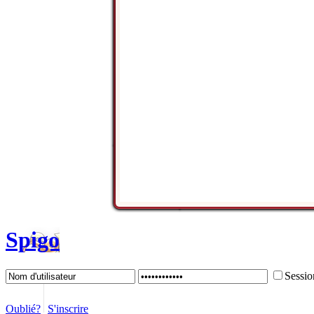
Spigo
Sessio
Oublié?
S'inscrire